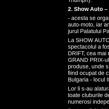
2. Show Auto –
- acesta se orga
auto-moto, iar am
jurul Palatului P
La SHOW AUTO M
spectacolul a fos
DRIFT, cea mai 
GRAND PRIX-ului 
produse, unde s-a
fiind ocupat de c
Bulgaria - locul 
Lor li s-au alatu
toate cluburile d
numerosi indepe