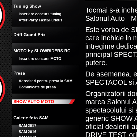
Tuning Show
Tocmai s-a inche
Inscriere concurs tuning
Salonul Auto - M
After Party Fast&Furious
Este vorba de 
Drift Grand Prix
care inchide in 
intregime dedica
MOTO by SLOWRIDERS RC
principal SPECTA
Inscriere concurs MOTO
putere.
De asemenea, ev
Presa
SPECTACOL si AT
Acreditari pentru presa la SAM
Comunicate de presa
Organizatorii do
marca Salonul Au
SHOW AUTO MOTO
spectacolului si 
generic SHOW A
Galerie foto SAM
oficial dealeriii
SAM 2017
SAM 2016
DRIVE TEST, ori