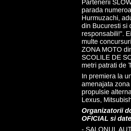
Partenerii SLO
parada numeroasa
Hurmuzachi, adun
din Bucuresti si d
responsabili!". Ei
multe concursuri 
ZONA MOTO din c
SCOLILE DE SOFE
metri patrati de
In premiera la 
amenajata zona 
propulsie altern
Lexus, Mitsubish
Organizatorii d
OFICIAL si date
- SALONUL AU