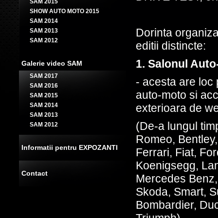
SAM 2015
SHOW AUTO MOTO 2015
SAM 2014
Dorinta organiza
SAM 2013
SAM 2012
editii distincte:
1. Salonul Aut
Galerie video SAM
SAM 2017
- acesta are loc 
SAM 2016
auto-moto si acc
SAM 2015
exterioara de w
SAM 2014
SAM 2013
(De-a lungul timp
SAM 2012
Romeo, Bentley, 
Informatii pentru EXPOZANTI
Ferrari, Fiat, F
Koenigsegg, Lan
Contact
Mercedes Benz, 
Skoda, Smart, Su
Bombardier, Duc
Triumph).