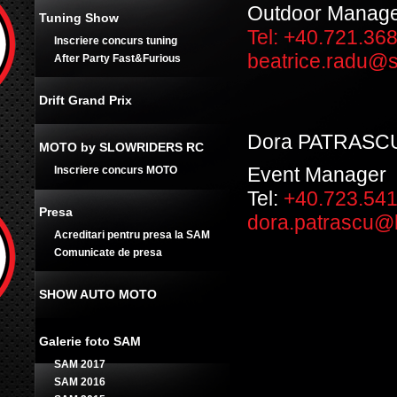
Outdoor Manag
Tuning Show
Tel:
+40.721.36
Inscriere concurs tuning
beatrice.radu@
After Party Fast&Furious
Drift Grand Prix
Dora PATRASC
MOTO by SLOWRIDERS RC
Event Manager
Inscriere concurs MOTO
Tel:
+40.723.54
Presa
dora.patrascu@k
Acreditari pentru presa la SAM
Comunicate de presa
SHOW AUTO MOTO
Galerie foto SAM
SAM 2017
SAM 2016